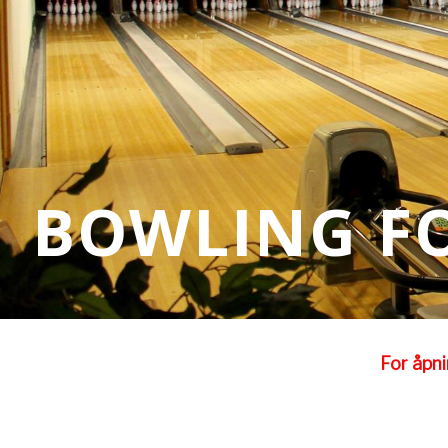
BOWLING FO
For åpni