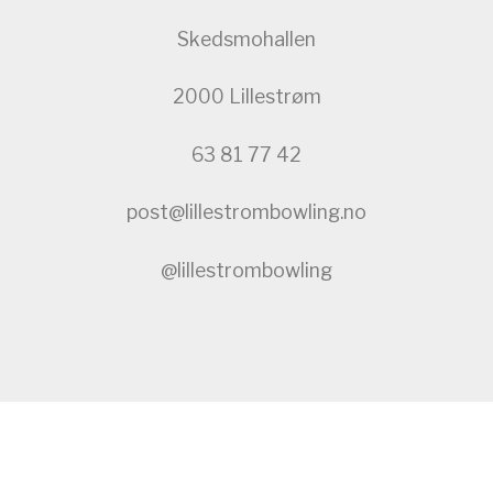
Skedsmohallen
2000 Lillestrøm
63 81 77 42
post@lillestrombowling.no
@lillestrombowling