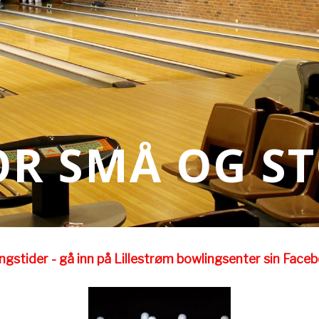
R SMÅ OG S
ngstider - gå inn på Lillestrøm bowlingsenter sin Face