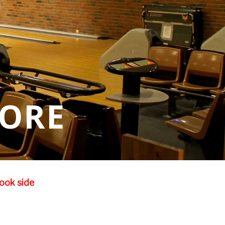
TORE
book side